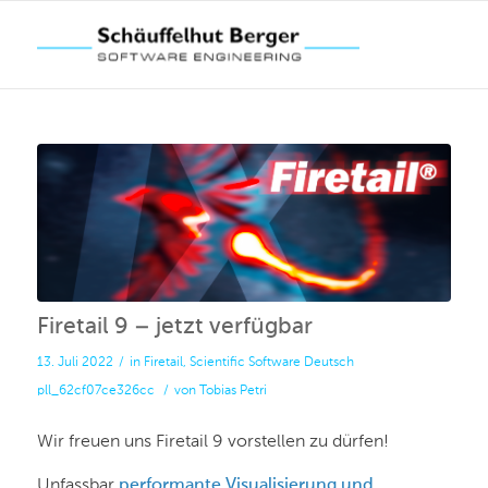
Firetail 9 – jetzt verfügbar
13. Juli 2022
/
in
Firetail
,
Scientific Software
Deutsch
pll_62cf07ce326cc
/
von
Tobias Petri
Wir freuen uns Firetail 9 vorstellen zu dürfen!
Unfassbar
performante Visualisierung und