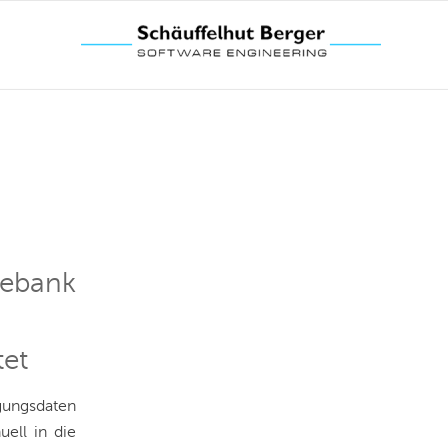
vebank
tet
gungsdaten
uell in die