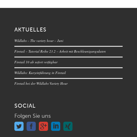
AKTUELLES
Wildlabs – The variety hour – Juni
Firetail – Tutorial Reihe 23.2 – Arbeit mit Beschleunigungsdaten
Firetail 10 ab sofort verfügbar
Wildlabs: Kurzeinführung in Firetail
Firetail bei der Wildlabs Variety Hour
SOCIAL
Folgen Sie uns