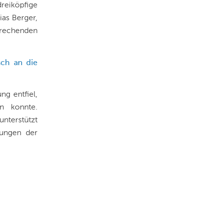
dreiköpfige
ias Berger
,
echenden
sch an die
ng entfiel,
n konnte.
unterstützt
rungen der