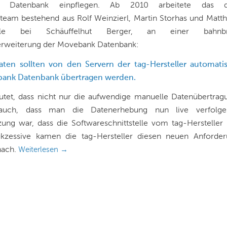
k Datenbank einpflegen. Ab 2010 arbeitete das
team bestehend aus Rolf Weinzierl, Martin Storhas und Matth
weile bei
Schäuffelhut Berger
, an einer bahnbr
erweiterung der Movebank Datenbank:
aten sollten von den Servern der tag-Hersteller automati
ank Datenbank übertragen werden.
tet, dass nicht nur die aufwendige manuelle Datenübertragu
auch, dass man die Datenerhebung nun live verfolge
ung war, dass die Softwareschnittstelle vom tag-Hersteller 
kzessive kamen die tag-Hersteller diesen neuen Anforde
nach.
Weiterlesen
→