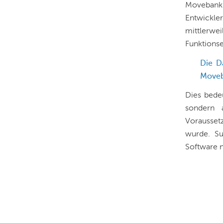
Moveban
Entwickler
mittler
Funktions
Die D
Moveb
Dies bedeu
sondern 
Voraussetz
wurde. Su
Software 