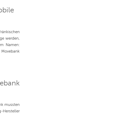
bile
ränkischen
gge werden,
ihm Namen:
er Movebank
vebank
ank mussten
-Hersteller