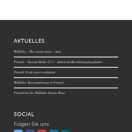
AKTUELLES
Wildlabs – The variety hour – Juni
Firetail – Tutorial Reihe 23.2 – Arbeit mit Beschleunigungsdaten
Firetail 10 ab sofort verfügbar
Wildlabs: Kurzeinführung in Firetail
Firetail bei der Wildlabs Variety Hour
SOCIAL
Folgen Sie uns