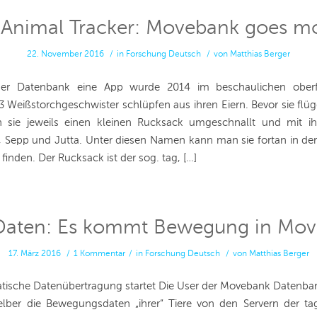
 Animal Tracker: Movebank goes mo
22. November 2016
/
in
Forschung
Deutsch
/
von
Matthias Berger
er Datenbank eine App wurde 2014 im beschaulichen oberf
 3 Weißstorchgeschwister schlüpfen aus ihren Eiern. Bevor sie flü
sie jeweils einen kleinen Rucksack umgeschnallt und mit 
 Sepp und Jutta. Unter diesen Namen kann man sie fortan in d
inden. Der Rucksack ist der sog. tag, […]
Daten: Es kommt Bewegung in Mo
17. März 2016
/
1 Kommentar
/
in
Forschung
Deutsch
/
von
Matthias Berger
tische Datenübertragung startet Die User der Movebank Datenb
elber die Bewegungsdaten „ihrer“ Tiere von den Servern der tag