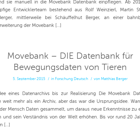
d sie manuell in die Movebank Datenbank einpflegen. Ab 201
pfige Entwicklerteam bestehend aus Rolf Weinzierl, Martin 
Berger, mittlerweile bei Schäuffelhut Berger, an einer bahn
rweiterung der Movebank […]
Movebank – DIE Datenbank für
Bewegungsdaten von Tieren
5. September 2015
/
in
Forschung
Deutsch
/
von
Matthias Berger
ee eines Datenarchivs bis zur Realisierung Die Movebank Da
le weit mehr als ein Archiv, aber das war die Ursprungsidee. W
der Mensch Daten gesammelt, um daraus neue Erkenntnisse zu er
n und sein Verständnis von der Welt erhöhen. Bis vor rund 20 J
m […]