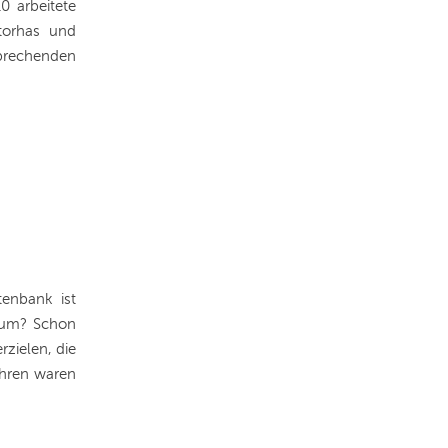
0 arbeitete
Storhas und
brechenden
tenbank ist
arum? Schon
zielen, die
ahren waren