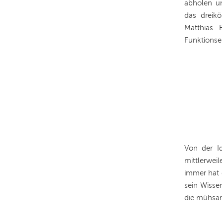
abholen un
das dreikö
Matthias 
Funktionse
Von der Id
mittlerwei
immer hat 
sein Wisse
die mühsa