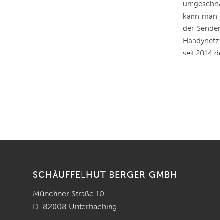
umgeschna
kann man s
der Sende
Handynetz 
seit 2014 d
SCHÄUFFELHUT BERGER GMBH
Münchner Straße 10
D-82008 Unterhaching