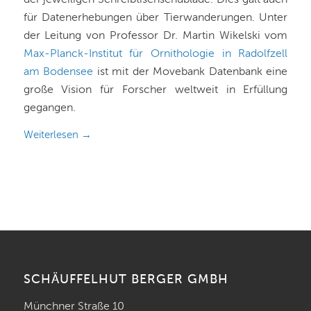
der jeweiligen Schreibtischschublade. Dies galt auch
für Datenerhebungen über Tierwanderungen. Unter
der Leitung von Professor Dr. Martin Wikelski vom
Max-Planck-Institut für Ornithologie in Radolfzell
am Bodensee
ist mit der Movebank Datenbank eine
große Vision für Forscher weltweit in Erfüllung
gegangen.
Weiterlesen
→
SCHÄUFFELHUT BERGER GMBH
Münchner Straße 10